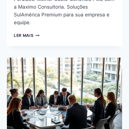
a Maximo Consultoria. Soluções
SulAmérica Premium para sua empresa e
equipe.
PLANO
LER MAIS
DE
SAÚDE
EMPRESARIAL
EM
PERDIZES:
MELHOR
CUSTO-
BENEFÍCIO
PME