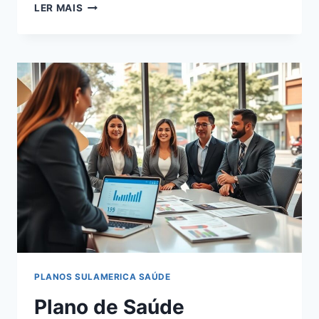
PLANO
LER MAIS
DE
SAÚDE
EMPRESARIAL
NOS
JARDINS:
COBERTURA
NACIONAL
PARA
EMPRESAS
PLANOS SULAMERICA SAÚDE
Plano de Saúde