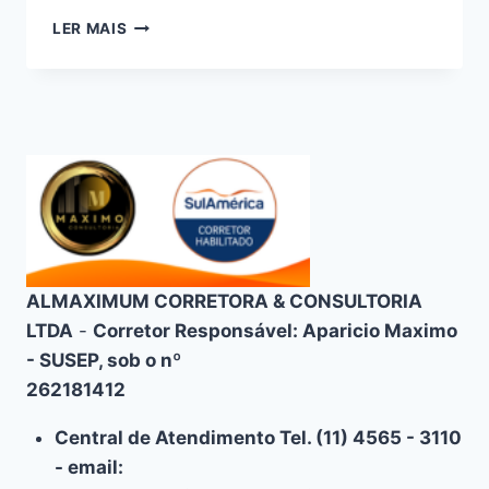
CONSULTORIA
LER MAIS
EM
PLANOS
DE
SAÚDE
SULAMÉRICA:
ATENDIMENTO
PERSONALIZADO
E
CUSTO-
BENEFÍCIO
ALMAXIMUM CORRETORA & CONSULTORIA
LTDA
-
Corretor Responsável: Aparicio Maximo
- SUSEP, sob o nº
262181412
Central de Atendimento Tel. (11) 4565 - 3110
- email: