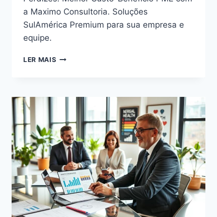
a Maximo Consultoria. Soluções
SulAmérica Premium para sua empresa e
equipe.
PLANO
LER MAIS
DE
SAÚDE
EMPRESARIAL
EM
PERDIZES:
MELHOR
CUSTO-
BENEFÍCIO
PME