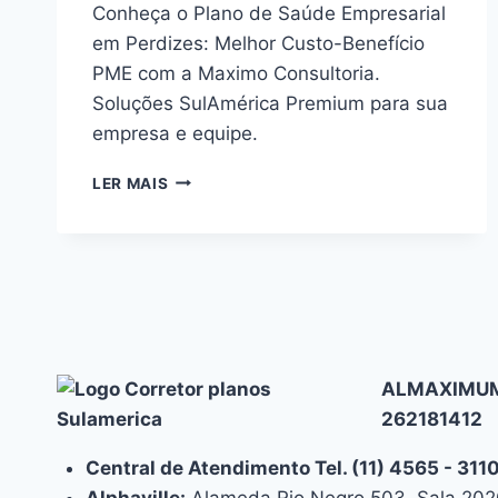
Conheça o Plano de Saúde Empresarial
em Perdizes: Melhor Custo-Benefício
PME com a Maximo Consultoria.
Soluções SulAmérica Premium para sua
empresa e equipe.
PLANO
LER MAIS
DE
SAÚDE
EMPRESARIAL
EM
PERDIZES:
MELHOR
CUSTO-
BENEFÍCIO
ALMAXIMUM
PME
262181412
Central de Atendimento Tel. (11) 4565 - 31
Alphaville:
Alameda Rio Negro 503, Sala 2020