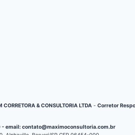
 CORRETORA & CONSULTORIA LTDA
-
Corretor Respo
10 - email: contato@maximoconsultoria.com.br
, Alphaville, Barueri/SP CEP 06454-000