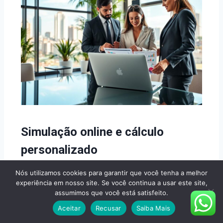
Simulação online e cálculo
personalizado
Empresas recebem proposta detalhada por e-
Nós utilizamos cookies para garantir que você tenha a melhor
experiência em nosso site. Se você continua a usar este site,
mail em até 5 minutos. O cálculo considera
assumimos que você está satisfeito.
idade dos beneficiários, número de vidas e tipo
Aceitar
Recusar
Saiba Mais
de cobertura desejada.