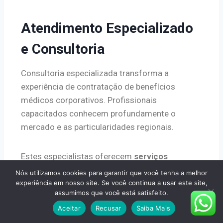
Atendimento Especializado
e Consultoria
Consultoria especializada transforma a
experiência de contratação de benefícios
médicos corporativos. Profissionais
capacitados conhecem profundamente o
mercado e as particularidades regionais.
Estes especialistas oferecem
serviços
completos desde a análise inicial até a
Nós utilizamos cookies para garantir que você tenha a melhor
implementação. Eles comparam operadoras e
experiência em nosso site. Se você continua a usar este site,
assumimos que você está satisfeito.
produtos de forma imparcial, sempre focando
Aceitar
Recusar
Saiba Mais
no melhor interesse dos
clientes
.