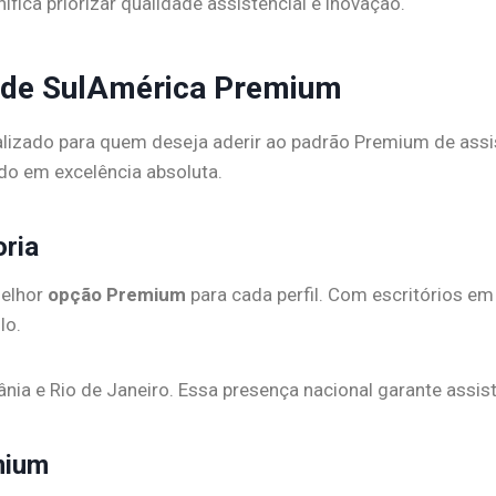
fica priorizar qualidade assistencial e inovação.
aúde SulAmérica Premium
lizado para quem deseja aderir ao padrão Premium de assis
do em excelência absoluta.
oria
melhor
opção Premium
para cada perfil. Com escritórios em
lo.
nia e Rio de Janeiro. Essa presença nacional garante assis
mium