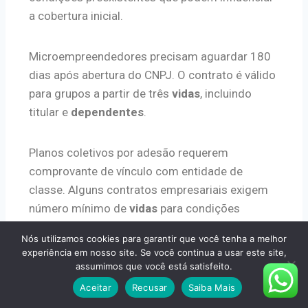
a cobertura inicial.
Microempreendedores precisam aguardar 180
dias após abertura do CNPJ. O contrato é válido
para grupos a partir de três
vidas
, incluindo
titular e
dependentes
.
Planos coletivos por adesão requerem
comprovante de vínculo com entidade de
classe. Alguns contratos empresariais exigem
número mínimo de
vidas
para condições
especiais.
Nós utilizamos cookies para garantir que você tenha a melhor
experiência em nosso site. Se você continua a usar este site,
Especialistas estão disponíveis pelo telefone
assumimos que você está satisfeito.
4565-3110 ou WhatsApp (11) 4237-9510. Eles
Aceitar
Recusar
Saiba Mais
orientam sobre documentação específica para