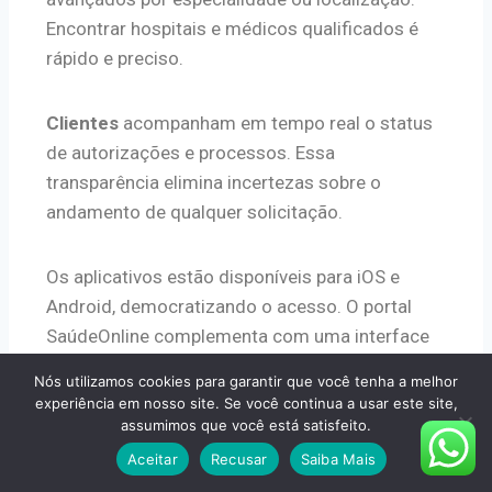
Encontrar hospitais e médicos qualificados é
rápido e preciso.
Clientes
acompanham em tempo real o status
de autorizações e processos. Essa
transparência elimina incertezas sobre o
andamento de qualquer solicitação.
Os aplicativos estão disponíveis para iOS e
Android, democratizando o acesso. O portal
SaúdeOnline complementa com uma interface
web para tarefas mais complexas.
Nós utilizamos cookies para garantir que você tenha a melhor
experiência em nosso site. Se você continua a usar este site,
assumimos que você está satisfeito.
A combinação de apps e portal garante
múltiplos canais digitais. Cada beneficiário
Aceitar
Recusar
Saiba Mais
escolhe a plataforma mais conveniente para sua