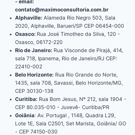
- email:
contato@maximoconsultoria.com.br
Alphaville:
Alameda Rio Negro 503, Sala
2020, Alphaville, Barueri/SP CEP 06454-000
Osasco:
Rua José Timotheo da Silva, 120 -
Osasco, 06172-220
Rio de Janeiro:
Rua Visconde de Pirajá, 414,
sala 718, Ipanema, Rio de Janeiro/RJ CEP:
22410-002
Belo Horizonte:
Rua Rio Grande do Norte,
1435, sala 708, Savassi, Belo Horizonte/MG,
CEP 30130-138
Curitiba:
Rua Bom Jesus, Nº 212, sala 1904 -
CEP 80.035-010 - Juvevê- Curitiba/PR
Goiânia
: Av. Portugal , 1148, Quadra L29,
Lote 1E, Sala C2501, Set Marista, Goiânia/ GO
- CEP 74150-030