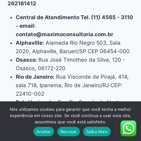
262181412
Central de Atendimento Tel. (11) 4565 - 3110
- email:
contato@maximoconsultoria.com.br
Alphaville:
Alameda Rio Negro 503, Sala
2020, Alphaville, Barueri/SP CEP 06454-000
Osasco:
Rua José Timotheo da Silva, 120 -
Osasco, 06172-220
Rio de Janeiro:
Rua Visconde de Pirajá, 414,
sala 718, Ipanema, Rio de Janeiro/RJ CEP:
22410-002
Belo Horizonte:
Rua Rio Grande do Norte,
Nós utilizamos cookies para garantir que você tenha a melhor
1435, sala 708, Savassi, Belo Horizonte/MG,
experiência em nosso site. Se você continua a usar este site,
CEP 30130-138
assumimos que você está satisfeito.
Curitiba:
Rua Bom Jesus, Nº 212, sala 1904 -
Aceitar
Recusar
Saiba Mais
CEP 80.035-010 - Juvevê- Curitiba/PR