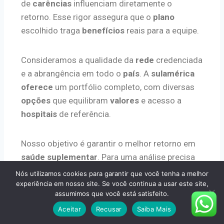
de
carências
influenciam diretamente o
retorno. Esse rigor assegura que o
plano
escolhido traga
benefícios
reais para a equipe.
Consideramos a qualidade da
rede
credenciada
e a abrangência em todo o
país
. A
sulamérica
oferece
um portfólio completo, com diversas
opções
que equilibram
valores
e acesso a
hospitais
de referência.
Nosso objetivo é garantir o melhor retorno em
saúde suplementar
. Para uma análise precisa
dos
valores
e
serviços
inclusos,
consulte
Nós utilizamos cookies para garantir que você tenha a melhor
nossa tabela de planos empresariais
.
experiência em nosso site. Se você continua a usar este site,
assumimos que você está satisfeito.
Aceitar
Recusar
Saiba Mais
Processos Digitais: