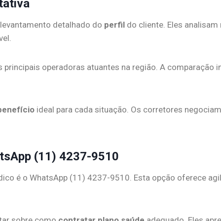
tativa
 levantamento detalhado do
perfil
do cliente. Eles analisam
el.
s principais operadoras atuantes na região. A comparação i
benefício
ideal para cada situação. Os corretores negocia
atsApp (11) 4237-9510
co é o WhatsApp (11) 4237-9510. Esta opção oferece agili
ntar sobre como
contratar plano saúde
adequado. Eles apre