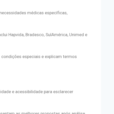
 necessidades médicas específicas,
nclui Hapvida, Bradesco, SulAmérica, Unimed e
m condições especiais e explicam termos
dade e acessibilidade para esclarecer
sentam as melhores propostas após análise