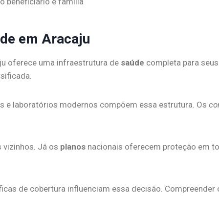
o beneficiário e família
úde em Aracaju
aju oferece uma infraestrutura de
saúde
completa para seus 
sificada.
adas e laboratórios modernos compõem essa estrutura. Os
co
 vizinhos. Já os
planos
nacionais oferecem proteção em todo 
ficas de cobertura influenciam essa decisão. Compreender