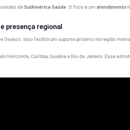
 solidez da
SulAmérica Saúde
. O foco é um
atendimento
m
e presença regional
e e Osasco. Isso facilita um suporte próximo na região metr
o Horizonte, Curitiba, Goiânia e Rio de Janeiro. Essa estr