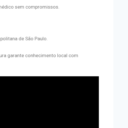
édico sem compromissos.
opolitana de São Paulo.
utura garante conhecimento local com